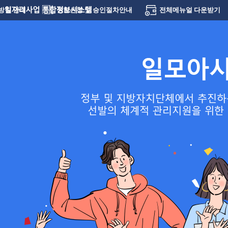
방침 안내
권한신청 및 승인절차안내
전체메뉴얼 다운받기
S
t
a
t
i
c
0
1
S
t
a
t
i
c
0
1